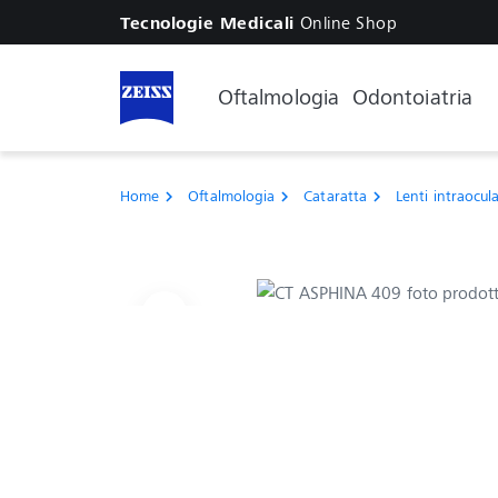
Online Shop
Tecnologie Medicali
Oftalmologia
Odontoiatria
Home
Oftalmologia
Cataratta
Lenti intraocula
chevron_right
chevron_right
chevron_right