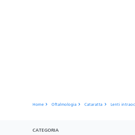
Home
Oftalmologia
Cataratta
Lenti intraoc
chevron_right
chevron_right
chevron_right
CATEGORIA