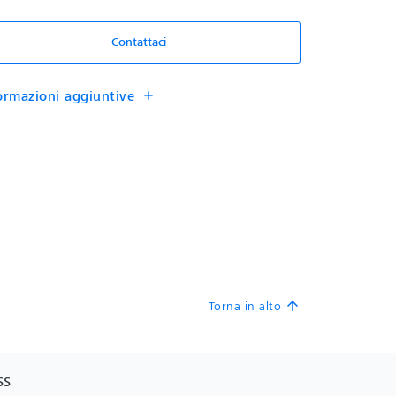
Contattaci
ormazioni aggiuntive
add
Torna in alto
arrow_upward
SS