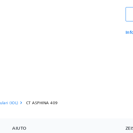
Inf
ulari (IOL)
CT ASPHINA 409
chevron_right
AIUTO
ZEI