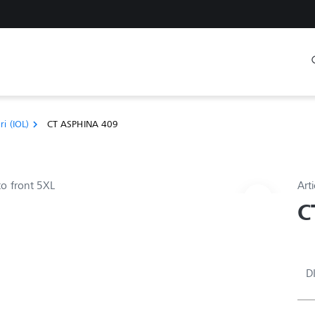
ri (IOL)
CT ASPHINA 409
chevron_right
Arti
C
D